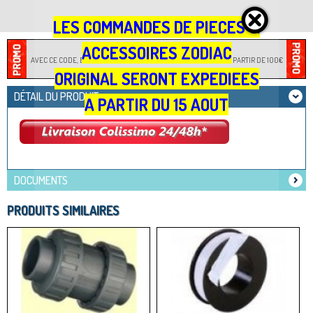
LES COMMANDES DE PIECES &
CODE PROMOTION : JARDILOISIRS
ACCESSOIRES ZODIAC
AVEC CE CODE, BÉNÉFICIEZ D'UNE REMISE IMMÉDIATE DE -2%, À PARTIR DE 100€
D'ACHAT !
ORIGINAL SERONT EXPEDIEES
DÉTAIL DU PRODUIT
A PARTIR DU 15 AOUT
DOCUMENTS
PRODUITS SIMILAIRES