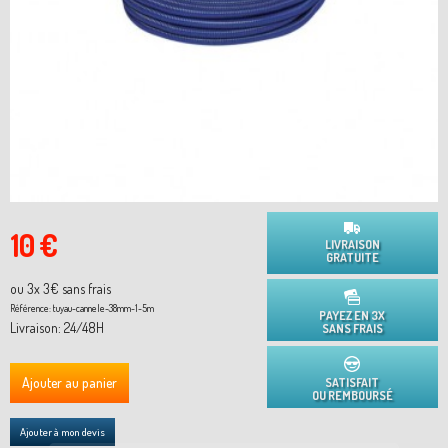
10 €
LIVRAISON
GRATUITE
ou 3x
3
€ sans frais
Référence:
tuyau-cannele-38mm-1-5m
PAYEZ EN 3X
Livraison: 24/48H
SANS FRAIS
Ajouter au panier
SATISFAIT
OU REMBOURSÉ
Ajouter à mon devis