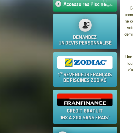
Accessoires Piscine
C
pann
ne c
vot
demi 
DEMANDEZ
UN DEVIS PERSONNALISÉ
Une 
l'o
d'
1
REVENDEUR FRANÇAIS
ER
DE PISCINES ZODIAC
CRÉDIT GRATUIT
10X À 20X SANS FRAIS
*