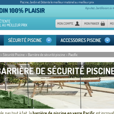
Piscine, Jardin et Détente le meilleur matériel au meilleur prix
Ajoutez Jardiloisirs à 
IN 100% PLAISIR
DÉTENTE
MON COMPTE
MON PANIER
MO
L AU MEILLEUR PRIX
SÉCURITÉ PISCINE
ACCESSOIRES PISCINE
Sécurité Piscine
Barrière de sécurité piscine
Pacific
>
>
>
BARRIÈRE DE SÉCURITÉ PISCINE
ble, pas tout à fait, la
barrière de piscine en verre Pacific
est incroyab