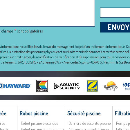
ENVOY
s champs
*
sont obligatoires
s informations recueillies lors de l’envoi du message font l’objet d´un traitement informatique. 
lative à la protection des personnes physiques et aux traitements de données à caractère personnel, m
sposez d´un droit d´accès, de modification, de rectification et de suppression, pour toute données 
 traitement : JARDILOISIRS - ZA chemin d’Aix - Avenue des 5 ponts - 83470 St Maximin la Ste Ba
rée
Robot piscine
Sécurité piscine
Filtrat
rrée
Robot piscine électrique
Barrière de sécurité piscine
Pompe p
terrée
Robot piscine hydraulique à
Alarme piscine infrarouge
Filtre à 