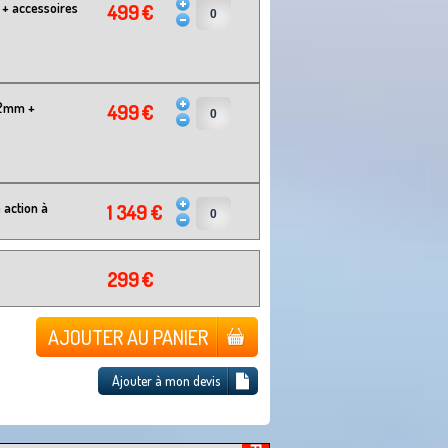
 + accessoires
499 €
12mm +
499 €
 action à
1 349 €
299 €
AJOUTER AU PANIER
Ajouter à mon devis