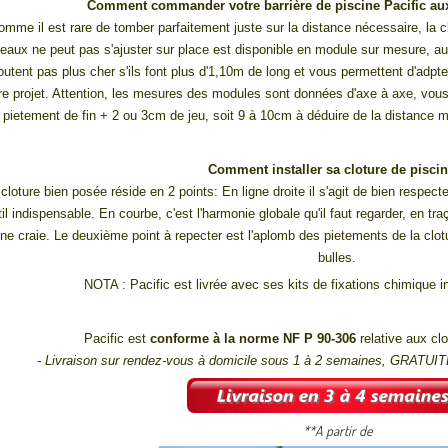
Comment commander votre barrière de piscine Pacific a
omme il est rare de tomber parfaitement juste sur la distance nécessaire, la clo
eaux ne peut pas s'ajuster sur place est disponible en module sur mesure, 
outent pas plus cher s'ils font plus d'1,10m de long et vous permettent d'adpt
re projet. Attention, les mesures des modules sont données d'axe à axe, vous
pietement de fin + 2 ou 3cm de jeu, soit 9 à 10cm à déduire de la distance m
Comment installer sa cloture de piscin
cloture bien posée réside en 2 points: En ligne droite il s'agit de bien respect
util indispensable. En courbe, c'est l'harmonie globale qu'il faut regarder, en tra
une craie. Le deuxième point à repecter est l'aplomb des pietements de la clot
bulles.
NOTA : Pacific est livrée avec ses kits de fixations chimique i
Pacific est
conforme à la norme NF P 90-306
relative aux clo
- Livraison sur rendez-vous à domicile sous 1 à 2 semaines
, GRATUITE
**A partir de