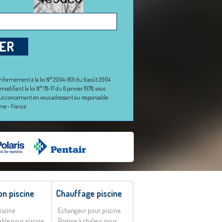
ER
Conformément à la loi N° 2004-801 du 6 août 2004
odifiant la loi N° 78-17 du 6 janvier 1978, vous
vous concernant en vous adressant au responsable
ume - France
ion piscine
Chauffage piscine
iscine
Echangeur pour piscine
sable pour piscine
Pompe à chaleur pour