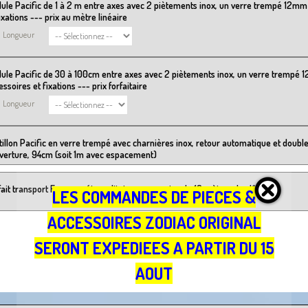
ule Pacific de 1 à 2 m entre axes avec 2 piètements inox, un verre trempé 12mm
fixations --- prix au mètre linéaire
Longueur
ule Pacific de 30 à 100cm entre axes avec 2 piètements inox, un verre trempé 
ssoires et fixations --- prix forfaitaire
Longueur
tillon Pacific en verre trempé avec charnières inox, retour automatique et double
uverture, 94cm (soit 1m avec espacement)
fait transport France métropolitaine pour moins de 10 mètres de clôture
LES COMMANDES DE PIECES &
ACCESSOIRES ZODIAC ORIGINAL
SERONT EXPEDIEES A PARTIR DU 15
AOUT