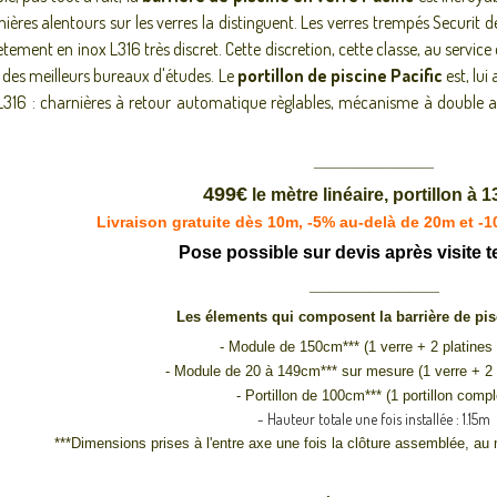
mières alentours sur les verres la distinguent. Les verres trempés Securit
tement en inox L316 très discret. Cette discretion, cette classe, au service de
 des meilleurs bureaux d'études. Le
portillon de piscine Pacific
est, lui
L316 : charnières à retour automatique règlables, mécanisme à double ac
____________
499€
le mètre linéaire, portillon à 
Livraison gratuite dès 10m, -5% au-delà de 20m et -
Pose possible sur devis après visite 
_____________
Les élements qui composent la barrière de pis
- Module de 150cm*** (1 verre + 2 platines 
- Module de 20 à 149cm*** sur mesure (1 verre + 2 
- Portillon de 100cm*** (1 portillon compl
- Hauteur totale une fois installée : 1.15m
***Dimensions prises à l'entre axe une fois la clôture assemblée, au 