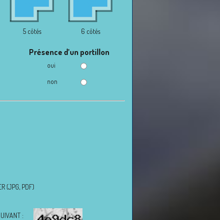
5 côtés
6 côtés
Présence d’un portillon
oui
non
R (JPG, PDF)
UIVANT :