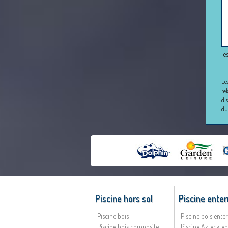
le
Le
re
di
du
Piscine hors sol
Piscine enter
Piscine bois
Piscine bois ente
Piscine bois composite
Piscine Azteck en