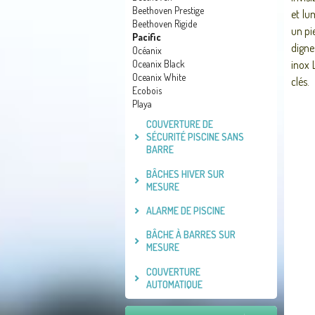
Beethoven Prestige
et lu
Beethoven Rigide
un pie
Pacific
digne
Océanix
inox 
Oceanix Black
Oceanix White
clés.
Ecobois
Playa
COUVERTURE DE
SÉCURITÉ PISCINE SANS
BARRE
BÂCHES HIVER SUR
MESURE
ALARME DE PISCINE
BÂCHE À BARRES SUR
MESURE
COUVERTURE
AUTOMATIQUE