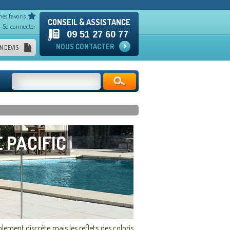
mes favoris
CONSEIL & ASSISTANCE
Se connecter
09 51 27 60 77
NOUS CONTACTER
N DEVIS
 PACIFIC
lement discrète mais les reflets des coloris