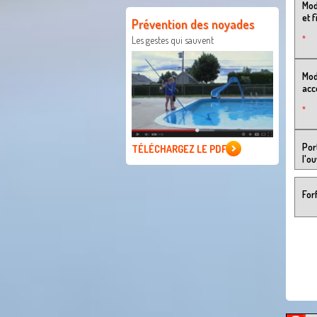
Mod
et 
Prévention des noyades
*
Les gestes qui sauvent
Mod
acce
*
Por
TÉLÉCHARGEZ LE PDF
l'o
For