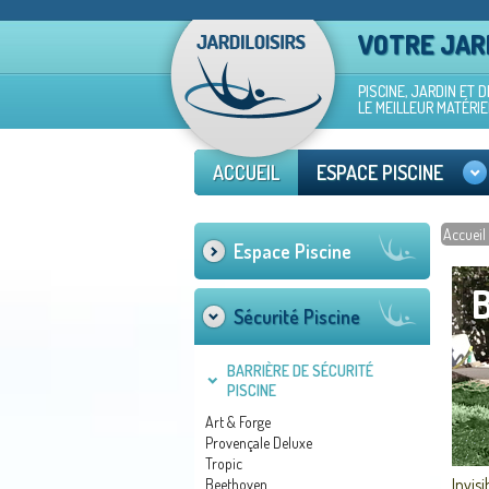
VOTRE JARD
PISCINE, JARDIN ET 
LE MEILLEUR MATÉRIE
ACCUEIL
ESPACE PISCINE
Accueil
Espace Piscine
Sécurité Piscine
BARRIÈRE DE SÉCURITÉ
PISCINE
Art & Forge
Provençale Deluxe
Tropic
Invisi
Beethoven