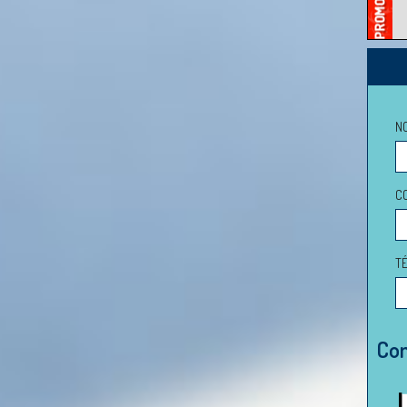
N
C
T
Con