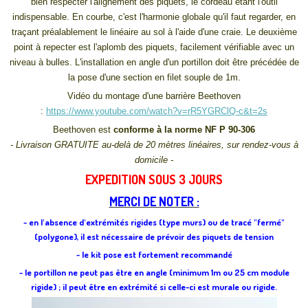
bien respecter l'alignement des piquets, le cordeau étant l'outil
indispensable. En courbe, c'est l'harmonie globale qu'il faut regarder, en
traçant préalablement le linéaire au sol à l'aide d'une craie. Le deuxième
point à repecter est l'aplomb des piquets, facilement vérifiable avec un
niveau à bulles. L'installation en angle d'un portillon doit être
précédée de
la pose d'une section en filet souple de 1m.
Vidéo du montage d'une barrière Beethoven
:
https://www.youtube.com/watch?v=rR5YGRClQ-c&t=2s
Beethoven est
conforme à la norme NF P 90-306
- Livraison GRATUITE au-delà de 20 mètres linéaires, sur rendez-vous à
domicile -
EXPEDITION SOUS 3 JOURS
MERCI DE NOTER :
- en l'absence d'extrémités rigides (type murs) ou de tracé "fermé"
(polygone), il est nécessaire de prévoir des piquets de tension
- le kit pose est fortement recommandé
- le portillon ne peut pas être en angle (minimum 1m ou 25 cm module
rigide) ; il peut être en extrémité si celle-ci est murale ou rigide.