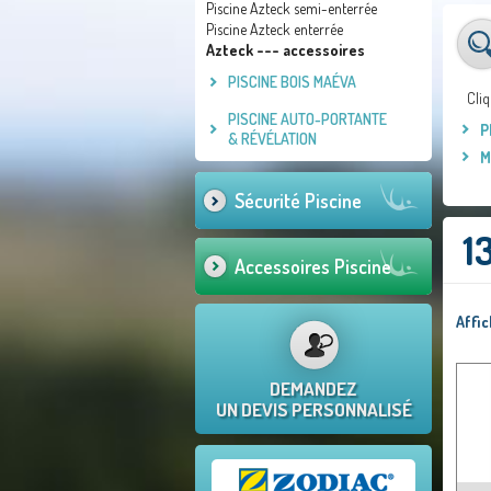
Piscine Azteck semi-enterrée
Piscine Azteck enterrée
Azteck --- accessoires
PISCINE BOIS MAÉVA
Cliq
PISCINE AUTO-PORTANTE
P
& RÉVÉLATION
M
Sécurité Piscine
1
Accessoires Piscine
Affi
DEMANDEZ
UN DEVIS PERSONNALISÉ