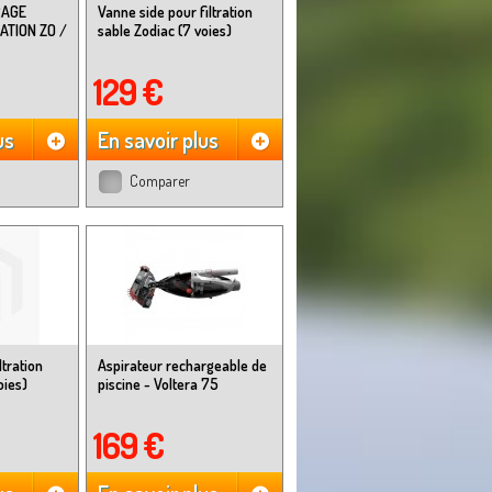
RAGE
Vanne side pour filtration
RATION ZO /
sable Zodiac (7 voies)
129 €
us
En savoir plus
Comparer
ltration
Aspirateur rechargeable de
oies)
piscine - Voltera 75
169 €