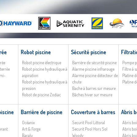
rée
Robot piscine
Sécurité piscine
Filtrat
rrée
Robot piscine électrique
Barrière de sécurité piscine
Pompe p
terrée
Robot piscine hydraulique à
Alarme piscine infrarouge
Filtre à 
emi-
aspiration
Alarme piscine détecteur de
Platine d
Robot piscine hydraulique à
chute
Platine d
pression
Bache à barres sur mesure
Robot de piscine Zodiac
Bâches hiver sur mesure
piscine
Barrière de piscine
Couverture à barres
Abris b
Océanix
Securit Pool Littoral
Abris b
urant
Art & Forge
Securit Pool Hors Sol
Abris b
Baralu
Woody
Abris boi