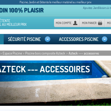
Piscine, Jardin et Détente le meilleur matériel au meilleur prix
Ajoutez Jardiloisirs à 
IN 100% PLAISIR
DÉTENTE
MON COMPTE
MON PANIER
MO
L AU MEILLEUR PRIX
SÉCURITÉ PISCINE
ACCESSOIRES PISCINE
Espace Piscine
Piscine bois composite Azteck
Azteck --- accessoires
>
>
>
AZTECK --- ACCESSOIRES