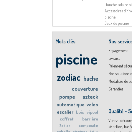
Douche solaire pi
Accessoires d´hi
piscine
Jeux de piscine
Mots clés
Nos servic
Engagement
piscine
Livraison
Paiement sécur
Nos solutions d
zodiac
bache
Modalités de p
couverture
Garanties
pompe
azteck
automatique
voleo
Qualité - S
escalier
bois
vipool
coffret
barrière
Venez découvr
composite
Zodiac
sélection, basée
echelle
piscines
tri
à