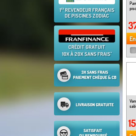
Pan
pis
1
REVENDEUR FRANÇAIS
ER
DE PISCINES ZODIAC
3
En
CRÉDIT GRATUIT
10X À 20X SANS FRAIS
*
Van
sab
1