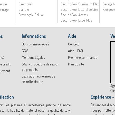
scine
Beethoven
Securit Pool Summum Flex
Garage b
vernage
Clairalu
Securit Pool Littoral solaire
Kiosque 
Provençale Deluxe
Securit Pool Access
Securit Pool Excel Plus
es
Informations
Aide
Ve
Qui sommes-nous ?
Contact
CGV
Aide - FAQ
isé
Mentions Légales
Première commande
e crédit
SAV - procédure de retour
Plan du site
de produits
aiement
Législation et normes de
sécurité piscine
Agr
509
élection
Expérience -
ir les piscines et accessoires piscine de notre
Des années d’expé
 sur la fiabilité du matériel et sur la qualité de suivi
nous permettent d