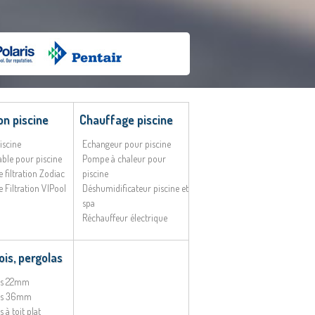
ion piscine
Chauffage piscine
iscine
Echangeur pour piscine
sable pour piscine
Pompe à chaleur pour
e filtration Zodiac
piscine
e Filtration VIPool
Déshumidificateur piscine et
spa
Réchauffeur électrique
ois, pergolas
ois 22mm
ois 36mm
s à toit plat