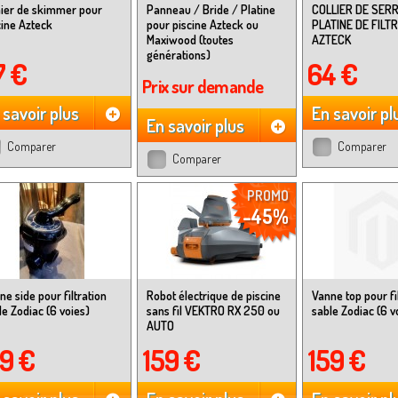
ier de skimmer pour
Panneau / Bride / Platine
COLLIER DE SER
cine Azteck
pour piscine Azteck ou
PLATINE DE FILT
Maxiwood (toutes
AZTECK
générations)
7 €
64 €
Prix sur demande
 savoir plus
En savoir pl
En savoir plus
Comparer
Comparer
Comparer
PROMO
-45%
ne side pour filtration
Robot électrique de piscine
Vanne top pour fi
le Zodiac (6 voies)
sans fil VEKTRO RX 250 ou
sable Zodiac (6 v
AUTO
59 €
159 €
159 €