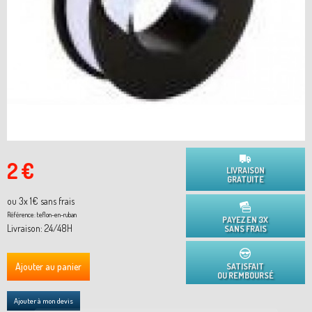
2 €
LIVRAISON
GRATUITE
ou 3x
1
€ sans frais
Référence:
teflon-en-ruban
PAYEZ EN 3X
Livraison: 24/48H
SANS FRAIS
Ajouter au panier
SATISFAIT
OU REMBOURSÉ
Ajouter à mon devis