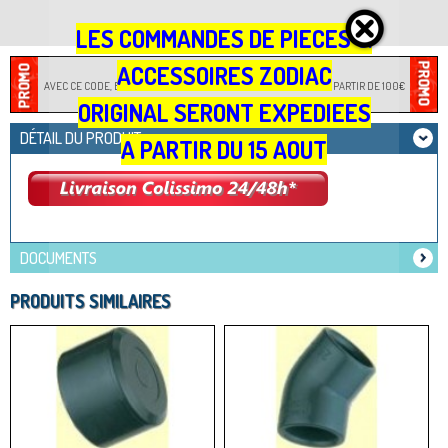
LES COMMANDES DE PIECES &
CODE PROMOTION : JARDILOISIRS
ACCESSOIRES ZODIAC
AVEC CE CODE, BÉNÉFICIEZ D'UNE REMISE IMMÉDIATE DE -2%, À PARTIR DE 100€
D'ACHAT !
ORIGINAL SERONT EXPEDIEES
DÉTAIL DU PRODUIT
A PARTIR DU 15 AOUT
DOCUMENTS
PRODUITS SIMILAIRES