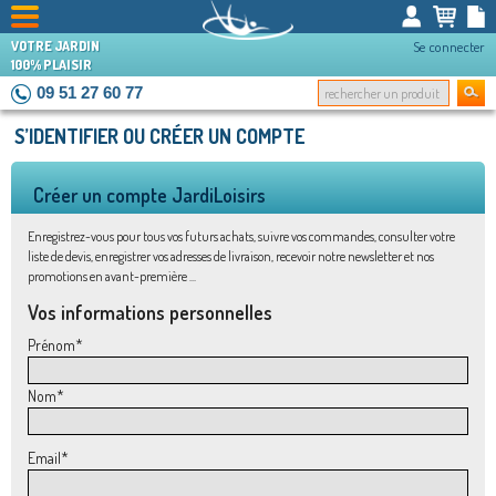
VOTRE JARDIN
Se connecter
100% PLAISIR
09 51 27 60 77
S’IDENTIFIER OU CRÉER UN COMPTE
Créer un compte JardiLoisirs
Enregistrez-vous pour tous vos futurs achats, suivre vos commandes, consulter votre
liste de devis, enregistrer vos adresses de livraison, recevoir notre newsletter et nos
promotions en avant-première ...
Vos informations personnelles
Prénom
*
Nom
*
Email
*