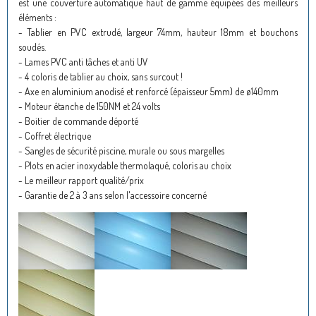
est une couverture automatique haut de gamme équipées des meilleurs
éléments :
- Tablier en PVC extrudé, largeur 74mm, hauteur 18mm et bouchons
soudés.
- Lames PVC anti tâches et anti UV
- 4 coloris de tablier au choix, sans surcout !
- Axe en aluminium anodisé et renforcé (épaisseur 5mm) de ø140mm
- Moteur étanche de 150NM et 24 volts
- Boitier de commande déporté
- Coffret électrique
- Sangles de sécurité piscine, murale ou sous margelles
- Plots en acier inoxydable thermolaqué, coloris au choix
- Le meilleur rapport qualité/prix
- Garantie de 2 à 3 ans selon l'accessoire concerné